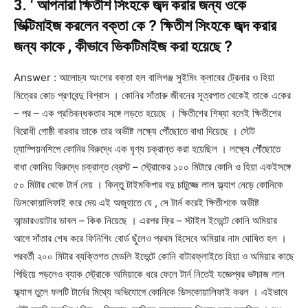
3. ‘ আপনারা ক্ষিতীশ সিংহকে জব্দ করার জন্য ওকে
ভিক্টিমাইজ করলেন বক্তা কে ? ক্ষিতীশ সিংহকে জব্দ করার
জন্য কাকে , কীভাবে ভিকটিমাইজ করা হয়েছে ?
Answer : আলোচ্য অংশের বক্তা হল বালিগঞ্জ সুইমিং ক্লাবের ট্রেনার ও হিয়া
মিত্রের কোচ প্রণবেন্দু বিশ্বাস । কোনির সাঁতারু জীবনের সূত্রপাত থেকেই তাকে একের
– পর – এক প্রতিবন্ধকতার সঙ্গে লড়তে হয়েছে । ক্ষিতীশের শিষ্যা বলেই ক্ষিতীশের
বিরোধী গোষ্ঠী বারবার তাকে তার অভীষ্ট লক্ষ্যে পৌঁছোতে বাধা দিয়েছে । স্টেট
চ্যাম্পিয়নশিপে কোনির বিরুদ্ধে এক ঘৃণ্য চক্রান্ত করা হয়েছিল । লক্ষ্যে পৌঁছোতে
বাধা কোনিয় বিরুদ্ধে চক্রান্ত ব্রেস্ট – স্ট্রোকের ১০০ মিটারে কোনি ও হিয়া একইসঙ্গে
৫০ মিটার থেকে টার্ন নেয় । কিন্তু টাইমকিপার বদু চাটুজ্জে লাল ফ্ল্যাগ নেড়ে কোনিকে
ডিসকোয়ালিফাই করে দেয় এই অজুহাতে যে , সে টার্ন করেই ক্ষিতীশকে অভীষ্ট
আন্ডারওয়াটার ডাবল – কিক নিয়েছে । এরপর ফ্রি – স্টাইল ইভেন্টে কোনি অমিয়ার
আগে সাঁতার শেষ করে ফিনিশিং বোর্ড ছুঁলেও প্রথম হিসেবে অমিয়ার নাম ঘোষিত হল ।
পরবর্তী ২০০ মিটার ব্যক্তিগত মেডলি ইভেন্টে কোনি বাটারফ্লাইতে হিয়া ও অমিয়ার কাছে
পিছিয়ে পড়লেও ব্যাক স্ট্রোকে অমিয়াকে ধরে ফেলে টার্ন নিতেই যজ্ঞেশ্বর ভট্চাজ লাল
ফ্ল্যাগ তুলে ফলটি টার্নের মিথ্যে অভিযোগে কোনিকে ডিসকোয়ালিফাই করল । এইভাবে