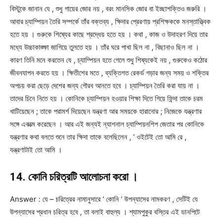
বিস্টুকে জানান যে , শুধু গায়ের জোর নয় , বরং মানসিক জোর বা ইচ্ছাশক্তিও জরুরি ।
আবার চ্যাম্পিয়ন তৈরি সম্পর্কে তাঁর বক্তব্য , ক্ষিদার প্রেরণায় প্রশিক্ষককে মনস্তাত্ত্বিক
হতে হয় । গুরুকে শিষ্যের কাছে শ্রদ্ধেয় হতে হয় । কথা , কাজ ও উদাহরণ দিয়ে তার
মধ্যে উচ্চাকাঙ্ক্ষা জাগিয়ে তুলতে হয় । তাঁর ঘরে পাখা ছিল না , বিছানাও ছিল না ।
কারণ তিনি মনে করতেন যে , চ্যাম্পিয়ন হতে গেলে শুধু শিষ্যকেই নয় , গুরুকেও কঠোর
জীবনযাপন করতে হয় । ক্ষিতীশের মতে , ব্যক্তিগত রেকর্ড গড়ার জন্য সময় ও শক্তির
অপচয় করা ছেড়ে দেশের জন্য গৌরব আনতে হবে । চ্যাম্পিয়ন তৈরি করা যায় না ।
তাদের চিনে নিতে হয় । কোনিকে চ্যাম্পিয়ন হওয়ার শিক্ষা দিতে গিয়ে ফিন্দা তাকে চরম
খাটিয়েছেন ; তাকে পরামর্শ দিয়েছেন যন্ত্রণা আর সময়কে হারানোর ; নিজেকে যন্ত্রণার
সঙ্গে একাত্ম করেছেন । আর এই জন্যই ন্যাশনাল চ্যাম্পিয়নশিপ জেতার পর কোনিকে
যন্ত্রণার কথা বলতে শুনে তার ক্ষিদা তাকে বলেছিলেন , ‘ ওইটেই তো আমি রে ,
যন্ত্রণাটাই তো আমি ।
14. কোনি চরিত্রটি আলোচনা করো ।
Answer : যে – চরিত্রের নামানুসারে ‘ কোনি ‘ উপন্যাসের নামকরণ , সেটিই যে
উপন্যাসের প্রধান চরিত্র হবে , তা বলাই বাহুল্য । শ্যামপুকুর বস্তির এই ডানপিটে