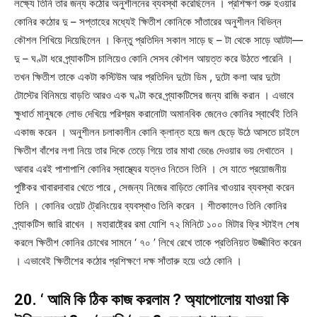
লক্ষ্যে তিনি তার জন্য কঠোর অনুশীলনের ব্যবস্থা করেছিলেন । প্রশিক্ষণ শুরু হওয়ার
কোনির কঠোর দু – সপ্তাহের মধ্যেই ক্ষিতীশ কোনিকে সাঁতারের অনুশীলন বিভিন্ন
কৌশল শিখিয়ে দিয়েছিলেন । কিন্তু প্রতিদিন সকাল সাড়ে ছ – টা থেকে সাড়ে আটটা—
দু – ঘণ্টা ধরে প্র্যাকটিস চালিয়েও কোনি সেসব কৌশল আয়ত্ত করে উঠতে পারেনি ।
তখন ক্ষিতীশ তাকে একটা কস্টিউম আর প্রতিদিন দুটো ডিম , দুটো কলা আর দুটো
টোস্টের বিনিময়ে বাড়তি আরও এক ঘণ্টা করে প্র্যাকটিসের জন্য রাজি করান । এভাবে
ক্ষুধার্ত মানুষকে লোভ দেখিয়ে পরিশ্রম করানোটা অমানবিক জেনেও কোনির স্বার্থেই তিনি
একাজ করেন । অনুশীলন চলাকালীন কোনি ক্লান্ত হয়ে জল ছেড়ে উঠে আসতে চাইলে
ক্ষিতীশ বাঁশের লগা নিয়ে তার দিকে তেড়ে গিয়ে তার মাথা ভেঙে দেওয়ার ভয় দেখাতেন ।
আবার এরই পাশাপাশি কোনির স্বাস্থ্যের যত্নও নিতেন তিনি । সে যাতে প্রয়োজনীয়
পুষ্টিকর খাবারদাবার খেতে পারে , সেজন্য নিজের বাড়িতে কোনির খাওয়ার ব্যবস্থা করেন
তিনি । কোনির ওয়েট ট্রেনিংয়ের ব্যবস্থাও তিনি করেন । শীতকালেও তিনি কোনির
প্র্যাকটিস জারি রাখেন । মহারাষ্ট্রের রমা যোশি ৭২ মিনিটে ১০০ মিটার ফ্রি স্টাইল শেষ
করলে ক্ষিতীশ কোনির চোখের সামনে ‘ ৭০ ’ লিখে রেখে তাকে প্রতিনিয়ত উজ্জীবিত করেন
। এভাবেই ক্ষিতীশের কঠোর প্রশিক্ষণে দক্ষ সাঁতারু হয়ে ওঠে কোনি ।
20. ‘ আমি কি ঠিক কাজ করলাম ? অ্যাপোলোয় যাওয়া কি