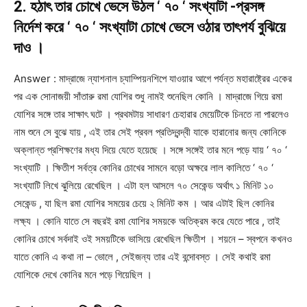
2. হঠাৎ তার চোখে ভেসে উঠল ‘ ৭০ ‘ সংখ্যাটা -প্রসঙ্গ
নির্দেশ করে ‘ ৭০ ‘ সংখ্যাটা চোখে ভেসে ওঠার তাৎপর্য বুঝিয়ে
দাও ।
Answer : মাদ্রাজে ন্যাশনাল চ্যাম্পিয়নশিপে যাওয়ার আগে পর্যন্ত মহারাষ্ট্রের একের
পর এক সোনাজয়ী সাঁতারু রমা যোশির শুধু নামই শুনেছিল কোনি । মাদ্রাজে গিয়ে রমা
যোশির সঙ্গে তার সাক্ষাৎ ঘটে । প্রথমটায় সাধারণ চেহারার মেয়েটিকে চিনতে না পারলেও
নাম শুনে সে বুঝে যায় , এই তার সেই প্রবল প্রতিদ্বন্দ্বী যাকে হারানোর জন্য কোনিকে
অক্লান্ত প্রশিক্ষণের মধ্য দিয়ে যেতে হয়েছে । সঙ্গে সঙ্গেই তার মনে পড়ে যায় ‘ ৭০ ‘
সংখ্যাটি । ক্ষিতীশ সর্বত্র কোনির চোখের সামনে বড়ো অক্ষরে লাল কালিতে ‘ ৭০ ‘
সংখ্যাটি লিখে ঝুলিয়ে রেখেছিল । এটা হল আসলে ৭০ সেকেন্ড অর্থাৎ ১ মিনিট ১০
সেকেন্ড , যা ছিল রমা যোশির সময়ের চেয়ে ২ মিনিট কম । আর এটাই ছিল কোনির
লক্ষ্য । কোনি যাতে সে বছরই রমা যোশির সময়কে অতিক্রম করে যেতে পারে , তাই
কোনির চোখে সর্বদাই ওই সময়টিকে ভাসিয়ে রেখেছিল ক্ষিতীশ । শয়নে – স্বপনে কখনও
যাতে কোনি এ কথা না – ভোলে , সেইজন্য তার এই বন্দোবস্ত । সেই কথাই রমা
যোশিকে দেখে কোনির মনে পড়ে গিয়েছিল ।