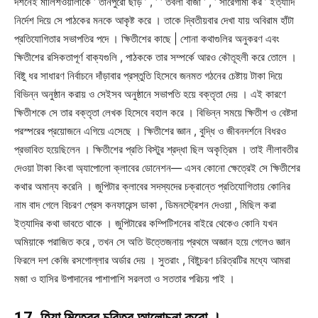
দর্শনেই মালিশওয়ালাকে ‘ তানপুরো ছাড় ’ , ‘ ‘ তবলা বাজা ‘ , ‘ সারেগামা কর ’ ইত্যাদি
নির্দেশ দিয়ে সে পাঠকের মনকে আকৃষ্ট করে । তাকে দ্বিতীয়বার দেখা যায় অবিরাম হাঁটা
প্রতিযোগিতার সভাপতির পদে । ক্ষিতীশের কাছে | শোনা কথাগুলির অনুকরণ এবং
ক্ষিতীশের রসিকতাপূর্ণ বাক্যগুলি , পাঠককে তার সম্পর্কে আরও কৌতূহলী করে তোলে ।
বিষ্টু ধর সাধারণ নির্বাচনে দাঁড়াবার প্রস্তুতি হিসেবে জনমত গঠনের চেষ্টায় টাকা দিয়ে
বিভিন্ন অনুষ্ঠান করায় ও সেইসব অনুষ্ঠানে সভাপতি হয়ে বক্তৃতা দেয় । এই কারণে
ক্ষিতীশকে সে তার বক্তৃতা লেখক হিসেবে বহাল করে । বিভিন্ন সময়ে ক্ষিতীশ ও বেষ্টদা
পরস্পরের প্রয়োজনে এগিয়ে এসেছে । ক্ষিতীশের জ্ঞান , বুদ্ধি ও জীবনদর্শনে বিধরও
প্রভাবিত হয়েছিলেন । ক্ষিতীশের প্রতি বিস্টুর শ্রদ্ধা ছিল অকৃত্রিম । তাই লীলাবতীর
দেওয়া টাকা কিংবা অ্যাপোলো ক্লাবের ডোনেশন— এসব কোনো ক্ষেত্রেই সে ক্ষিতীশের
কথার অমান্য করেনি । জুপিটার ক্লাবের সদস্যদের চক্রান্তে প্রতিযোগিতায় কোনির
নাম বাদ গেলে বিচরণ প্রেস কনফারেন্স ডাকা , ডিমনস্ট্রেশন দেওয়া , মিছিল করা
ইত্যাদির কথা ভাবতে থাকে । জুপিটারের কম্পিটিশনের বাইরে থেকেও কোনি যখন
অমিয়াকে পরাজিত করে , তখন সে অতি উত্তেজনায় প্রথমে অজ্ঞান হয়ে গেলেও জ্ঞান
ফিরলে দশ কেজি রসগোল্লার অর্ডার দেয় । সুতরাং , বিষ্টুচরণ চরিত্রটির মধ্যে আমরা
মজা ও হাসির উপাদানের পাশাপাশি সরলতা ও সততার পরিচয় পাই ।
17. হিয়া মিত্রের চরিত্র আলোচনা করো ।