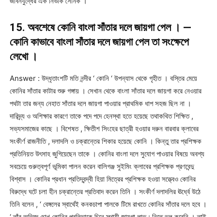
জীবনযুদ্ধের এক নির্ভীক সৈনিক ।
15. অবশেষে কোনি বাংলা সাঁতার দলে জায়গা পেল । —
কোনি কাভাবে বাংলা সাঁতার দলে জায়গা পেল তা সংক্ষেপে
লেখো ।
Answer : উদ্ধৃতাংশটি মতি নন্দীর ‘ কোনি ‘ উপন্যাস থেকে গৃহীত । বস্তির মেয়ে
কোনির সাঁতার কাটার শুরু গঙ্গায় । সেখান থেকে বাংলা সাঁতার দলে জায়গা করে নেওয়ার
পথটা তার জন্য নেহাত সাঁতার দলে জায়গা পাওয়ার প্রাথমিক ধাপ সহজ ছিল না ।
দারিদ্র্য ও অশিক্ষার কারণে তাকে পদে পদে হেনস্থা হতে হয়েছে তথাকথিত শিক্ষিত ,
সভ্যসমাজের কাছে । বিশেষত , ক্ষিতীশ সিংহের ছাত্রী হওয়ার দরুন বারবার ক্লাবের
সংকীর্ণ রাজনীতি , দলাদলি ও চক্রান্তের শিকার হয়েছে কোনি । কিন্তু তার প্রশিক্ষক
প্রতিনিয়ত উৎসাহ জুগিয়েছেন তাকে । কোনির বাংলা দলে সুযোগ পাওয়ার বিষয়ে অবশ্য
সবচেয়ে গুরুত্বপূর্ণ ভূমিকা পালন করেন বালিগঞ্জ সুইমিং ক্লাবের প্রশিক্ষক প্রণবেন্দু
বিশ্বাস । কোনির প্রধান প্রতিদ্বন্দ্বী হিয়া মিত্রের প্রশিক্ষক হওয়া সত্ত্বেও কোনির
বিরুদ্ধে ঘটে চলা হীন চক্রান্তের প্রতিবাদ করেন তিনি । সংকীর্ণ দলাদলির ঊর্ধ্বে উঠে
তিনি বলেন , ‘ বেঙ্গলের স্বার্থেই কনকচাপা পালকে টিমে রাখতে কোনির সাঁতার দলে হবে ।
‘ তাঁর অভিজ্ঞ চোখ কোনির প্রতিভাকে চিনে স্থায়ী জায়গা লাভ : নিতে ভুল করেনি । তাই