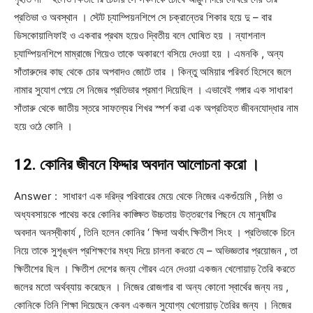
প্রতিভা ও অবস্থান । স্টেট চ্যাম্পিয়নশিপে সে চক্রান্তের শিকার হয়ে দু – বার
ডিসকোয়ালিফাই ও একবার প্রথম হয়েও দ্বিতীয় বলে ঘোষিত হয় । ন্যাশনাল
চ্যাম্পিয়নশিপে মাম্রাজে গিয়েও তাকে অকারণে বসিয়ে দেওয়া হয় । এমনকি , অন্য
সাঁতারুদের কাছ থেকে চোর অপবাদও জোটে তার । কিন্তু অমিয়ার পরিবর্ত হিসেবে জলে
নামার সুযোগ পেয়ে সে নিজের প্রতিভার প্রমাণ দিয়েছিল । এভাবেই গঙ্গার এক সাধারণ
সাঁতারু থেকে জাতীয় স্তরে সাফল্যের শিখর স্পর্শ করা এক অপ্রতিহত জীবনযোদ্ধার নাম
হয়ে ওঠে কোনি ।
12. কোনির জীবনে ফিদ্দার অবদান আলোচনা করো ।
Answer : সাধারণ এক দরিদ্র পরিবারের মেয়ে থেকে নিজের একগুঁয়েমি , নিষ্ঠা ও
অধ্যবসায়কে পাথেয় করে কোনির কাঙ্ক্ষিত উচ্চতায় উত্তরণের পিছনে যে মানুষটির
অবদান অনস্বীকার্য , তিনি হলেন কোনির ‘ ক্ষিদা অর্থাৎ ক্ষিতীশ সিংহ । প্রতিভাকে চিনে
নিয়ে তাকে সুশৃঙ্খল প্রশিক্ষণের মধ্য দিয়ে চালনা করতে যে – অভিজ্ঞতার প্রয়োজন , তা
ক্ষিতীশের ছিল । ক্ষিতীশ দেশের জন্য গৌরব এনে দেওয়া একজন খেলোয়াড় তৈরি করতে
জলের মতো অর্থব্যায় করেছেন । নিজের রোজগার বা অন্য কোনো স্বার্থের জন্য নয় ,
কোনিকে তিনি শিক্ষা দিয়েছেন কেবল একজন সুযোগ্য খেলোয়াড় তৈরির জন্য । নিজের