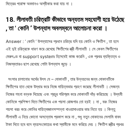
মিত্রের পরোক্ষ অবদানও অস্বীকার করা যায় না ।
18. লীলাবতী চরিত্রটি কীভাবে অন্যতম সহযোগী হয়ে উঠেছে
, তা ‘ কোনি ’ উপন্যাস অবলম্বনে আলোচনা করো ।
Answer : ‘ কোনি ’ উপন্যাসের প্রধান চরিত্র যদি হয় কোনি ও ক্ষিতীশ , তা হলে
এই দুই চরিত্রকে ধারণ করে রেখেছে ক্ষিতীশের স্ত্রী লীলাবতী । সে কেবল ক্ষিতীশের
মেরুদণ্ড বা support system হিসেবেই কাজ করেনি , এক প্রথর ব্যক্তিত্ব ও
নিজস্বতারও ছাপ রেখেছে গোটা উপন্যাস জুড়ে ।
সংসার চালানোর অর্থের উৎস যে – দোকানটি , তার উন্নয়নের জন্য দোকানটিকে
ক্ষিতীশের হাত থেকে উদ্ধার করে নিজে দায়িত্বভার গ্রহণ করেছে লীলাবতী । সেজন্য
নিজের গহনা বন্ধক দিয়েছে এবং প্রচুর পরিশ্রম করে দোকানটি দাঁড় করিয়েছে । উদ্যমী
কোনিকে প্রশিক্ষণ দিতে ক্ষিতীশের এক পয়সা রোজগার তো হয়ই । না , বরং নিজের
পয়সা খরচ করে কোনির দায়িত্বজ্ঞানসম্পন্না খাওয়াদাওয়ার ভার নিতে হয় । কিন্তু
লীলাবতী এ নিয়ে কোনো অসন্তোষ প্রকাশ করে না , শুধু নতুন দোকানের সেলামি বাবদ
টাকা দিতে হবে বলে ব্যয়সংকোচের কথা স্বামীকে মনে করিয়ে দেয় । ক্ষিতীশ স্ত্রীর প্রখর