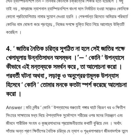
স্টেট চ্যাম্পিয়নশিপে তিন – তিনবার কোনিকে চক্রান্তের শিকার হতে হয়েছিল । শুধু
তাই নয় , মাদ্রাজে ন্যাশনাল চ্যাম্পিয়নশিপে বাংলা দলে নির্বাচিত হওয়া সত্ত্বেও কোনিকে
কোনো প্রতিযোগিতায় নামার সুযোগ দেওয়া হয়নি । শেষপর্যন্ত রিলেতে অমিয়ার পরিবর্তে
কোনির নাম ঘোষণা করে প্রণবেন্দু , নিজের সপক্ষে যুক্তি দিতে গিয়ে আলোচ্য উক্তিটি
করেছিল ।
4. ‘ জাতির নৈতিক চরিত্র সুগঠিত না হলে সেই জাতির পক্ষে
খেলাধূলায় উন্নতিসাধন অসম্ভব ।’— ‘ কোনি ‘ উপন্যাসে
কীভাবে এই মন্তব্যকে সমর্থন করে , তা আলোচনা করো ।
পরবর্তী ঘটনা অথবা , লড়াকু ও অনুপ্রেরণামূলক উপন্যাস
হিসেবে ‘ কোনি ‘ তোমার মনকে কতটা স্পর্শ করেছে আলোচনা
করো ।
Answer : মতি নন্দীর ‘ কোনি ‘ উপন্যাসের শুরুতেই গঙ্গার ঘাটে বিচরণ ধর ও ক্ষিতীশ
সিংহের সাক্ষাতের মধ্য দিয়ে ঔপন্যাসিক সুকৌশলে শরীরের ওপর মনের নিয়ন্ত্রণ এবং
জীবনে শারীরিক সংযম ও কৃচ্ছ্রসাধনের প্রয়োজনীয়তার কথাটি বুঝিয়ে দেন । অর্থাৎ
সাঁতার অন্ত প্রাণ ক্ষিতীশের নৈতিক চরিত্র যে ত্যাগ ও শৃঙ্খলাপরায়ণ জীবনাদর্শকে তুলে