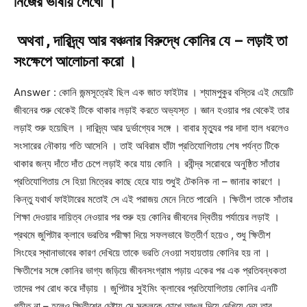
নিজের ভাষায় লেখো ।
অথবা , দারিদ্র্য আর বঞ্চনার বিরুদ্ধে কোনির যে – লড়াই তা
সংক্ষেপে আলোচনা করো ।
Answer : কোনি জন্মসূত্রেই ছিল এক জাত ফাইটার । শ্যামপুকুর বস্তির এই মেয়েটি
জীবনের শুরু থেকেই টিকে থাকার লড়াই করতে অভ্যস্ত । জ্ঞান হওয়ার পর থেকেই তার
লড়াই শুরু হয়েছিল । দারিদ্র্য আর দুর্ভাগ্যের সঙ্গে । বাবার মৃত্যুর পর দাদা হাল ধরলেও
সংসারের নৌকায় গতি আসেনি । তাই অবিরাম হাঁটা প্রতিযোগিতায় শেষ পর্যন্ত টিকে
থাকার জন্য দাঁতে দাঁত চেপে লড়াই করে যায় কোনি । রবীন্দ্র সরোবরে অনুষ্ঠিত সাঁতার
প্রতিযোগিতায় সে হিয়া মিত্রের কাছে হেরে যায় শুধুই টেকনিক না – জানার কারণে ।
কিন্তু যথার্থ ফাইটারের মতোই সে এই পরাজয় মেনে নিতে পারেনি । ক্ষিতীশ তাকে সাঁতার
শিক্ষা দেওয়ার দায়িত্ব নেওয়ার পর শুরু হয় কোনির জীবনের দ্বিতীয় পর্যায়ের লড়াই ।
প্রথমে জুপিটার ক্লাবে ভরতির পরীক্ষা দিয়ে সফলভাবে উত্তীর্ণ হয়েও , শুধু ক্ষিতীশ
সিংহের স্থানাভাবের কারণ দেখিয়ে তাকে ভরতি নেওয়া সহায়তায় কোনির হয় না ।
ক্ষিতীশের সঙ্গে কোনির ভাগ্য জড়িয়ে জীবনসংগ্রাম পড়ায় একের পর এক প্রতিবন্ধকতা
তাদের পথ রোধ করে দাঁড়ায় । জুপিটার সুইমিং ক্লাবের প্রতিযোগিতায় কোনির এনটি
গৃহীত না – হলেও ক্ষিতীশের চেষ্টায় সে সকলকে চোখে আঙুল দিয়ে দেখিয়ে দেয় তার