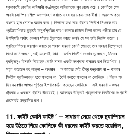
স্বভাবতই কোনির অভিমানী কণ্ঠস্বরে অভিযোগের সুর বেজে ওঠে । কোনিকে শেষ
অবধি চ্যাম্পিয়নশিপে অংশগ্রহণ করাতে বাধ্য হয় চক্রান্তকারীরা । জয়লাভ করে
বাংলার হয়ে সোনাও অর্জন করে । ক্ষিদাকে তথা তার ট্রেনার ক্ষিতীশ সিংহকে তার
প্রতিযোগিতার মুহূর্তের অনুপস্থিতির কারণ জানতে চাইলে ক্ষিদ্দা জলের গভীরে তার যে
উপস্থিতি অর্থাৎ একজন সাঁতার ট্রেনারের কাছে জলই যে সব তাই নির্দেশ করেন ।
প্রতিযোগিতায় জয়লাভ করতে যে প্রবল যন্ত্রণা কোনি পেয়েছে তার স্বরূপ বিশ্লেষণে
ক্ষিদ্দা জানিয়েছেন , ওই যন্ত্রণাই তিনি । অর্থাৎ ক্ষিতীশ সংসার ভুলেছেন , নিজের
ব্যক্তিসুখ বিসর্জন দিয়েছেন কোনি নামক একটি স্বপ্নকে বাস্তবে রূপ দিতে গিয়ে ।
সহ্য করেছেন বহু লাঞ্ছনা – অপমান । অপমানের সেই তীব্র যন্ত্রণাটা না – থাকলে
ক্ষিতীশ প্রতিজ্ঞাবদ্ধ হতে পারতেন না , তৈরি করতে পারতেন না কোনিকে । দিনের পর
দিন যন্ত্রণার আগুনে পুড়িয়ে ইস্পাতকঠিন করেছেন কোনিকে । এই যন্ত্রণা একজন
ট্রেনার ও একজন ট্রেনির উভয়েরই । আলোচ্য উক্তিটি প্রকৃতপক্ষে ক্ষিতীশের সংগ্রামী
চেতনারই উদ্ভাসিত রূপ ।
11. ফাইট কোনি ফাইট ’ — সাধারণ মেয়ে থেকে চ্যাম্পিয়ন
হয়ে উঠতে গিয়ে কোনিকে কী ধরনের ফাইট করতে হয়েছিল ,