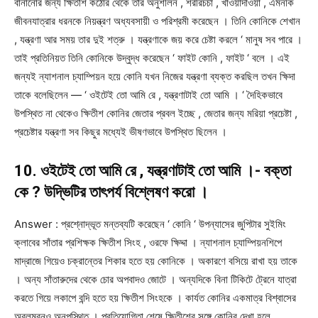
বানানোর জন্য ক্ষিতীশ কঠোর থেকে তার অনুশীলন , শরীরচর্চা , খাওয়াদাওয়া , এমনকি
জীবনযাত্রার ধরনকে নিয়ন্ত্রণ অধ্যবসায়ী ও পরিশ্রমী করেছেন । তিনি কোনিকে শেখান
, যন্ত্রণা আর সময় তার দুই শত্রু । যন্ত্রণাকে জয় করে চেষ্টা করলে ‘ মানুষ সব পারে ।
তাই প্রতিনিয়ত তিনি কোনিকে উদ্বুদ্ধ করেছেন ‘ ফাইট কোনি , ফাইট ‘ বলে । এই
জন্যই ন্যাশনাল চ্যাম্পিয়ন হয়ে কোনি যখন নিজের যন্ত্রণা ব্যক্ত করছিল তখন ক্ষিদা
তাকে বলেছিলেন — ‘ ওইটেই তো আমি রে , যন্ত্রণাটাই তো আমি । ‘ দৈহিকভাবে
উপস্থিত না থেকেও ক্ষিতীশ কোনির জেতার প্রবল ইচ্ছে , জেতার জন্য মরিয়া প্রচেষ্টা ,
প্রচেষ্টার যন্ত্রণা সব কিছুর মধ্যেই ভীষণভাবে উপস্থিত ছিলেন ।
10. ওইটেই তো আমি রে , যন্ত্রণাটাই তো আমি ।- বক্তা
কে ? উদ্ভিটির তাৎপর্য বিশ্লেষণ করো ।
Answer : প্রশ্নোদ্ভূত মন্তব্যটি করেছেন ‘ কোনি ‘ উপন্যাসের জুপিটার সুইমিং
ক্লাবের সাঁতার প্রশিক্ষক ক্ষিতীশ সিংহ , ওরফে ক্ষিদ্দা । ন্যাশনাল চ্যাম্পিয়নশিপে
মাদ্রাজে গিয়েও চক্রান্তের শিকার হতে হয় কোনিকে । অকারণে বসিয়ে রাখা হয় তাকে
। অন্য সাঁতারুদের থেকে চোর অপবাদও জোটে । অন্যদিকে বিনা টিকিটে ট্রেনে যাত্রা
করতে গিয়ে লকাপে বন্দি হতে হয় ক্ষিতীশ সিংহকে । কার্যত কোনির একমাত্র বিশ্বাসের
অবলম্বনও অনুপস্থিত । প্রতিযোগিতা শেষে ক্ষিতীশের সঙ্গে কোনির দেখা হলে