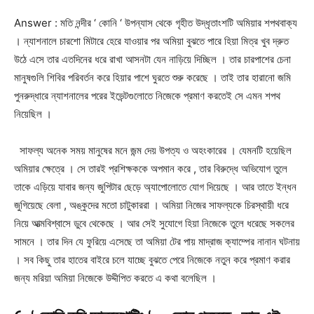
Answer : মতি নন্দীর ‘ কোনি ‘ উপন্যাস থেকে গৃহীত উদ্ধৃতাংশটি অমিয়ার শপথবাক্য
। ন্যাশনালে চারশো মিটারে হেরে যাওয়ার পর অমিয়া বুঝতে পারে হিয়া মিত্র খুব দ্রুত
উঠে এসে তার এতদিনের ধরে রাখা আসনটা যেন নাড়িয়ে দিচ্ছিল । তার চারপাশের চেনা
মানুষগুলি শিবির পরিবর্তন করে হিয়ার পাশে ঘুরতে শুরু করেছে । তাই তার হারানো জমি
পুনরুদ্ধারে ন্যাশনালের পরের ইভেন্টগুলোতে নিজেকে প্রমাণ করতেই সে এমন শপথ
নিয়েছিল ।
সাফল্য অনেক সময় মানুষের মনে জন্ম দেয় উপত্য ও অহংকারের । যেমনটি হয়েছিল
অমিয়ার ক্ষেত্রে । সে তারই প্রশিক্ষককে অপমান করে , তার বিরুদ্ধে অভিযোগ তুলে
তাকে এড়িয়ে যাবার জন্য জুপিটার ছেড়ে অ্যাপোলোতে যোগ দিয়েছে । আর তাতে ইন্ধন
জুগিয়েছে বেলা , অঙ্কুদের মতো চাটুকাররা । অমিয়া নিজের সাফল্যকে চিরস্থায়ী ধরে
নিয়ে আত্মবিশ্বাসে ডুবে থেকেছে । আর সেই সুযোগে হিয়া নিজেকে তুলে ধরেছে সকলের
সামনে । তার দিন যে ফুরিয়ে এসেছে তা অমিয়া টের পায় মাদ্রাজ ক্যাম্পের নানান ঘটনায়
। সব কিছু তার হাতের বাইরে চলে যাচ্ছে বুঝতে পেরে নিজেকে নতুন করে প্রমাণ করার
জন্য মরিয়া অমিয়া নিজেকে উদ্দীপিত করতে এ কথা বলেছিল ।