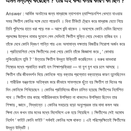
এমন মন্তব্য করেছেন ? তার এই কথা বলার কারণ কী ছিল ?
Answer : আর্থিক অনটনের জন্য মাদ্রাজে ন্যাশনাল চ্যাম্পিয়নশিপ খেলতে যাওয়ার
সময় ক্ষিতীশ কোনির সঙ্গে যেতে পারেননি । বিনা টিকিটে ট্রেনে করে মাদ্রাজ যেতে গিয়ে
তিনি পুলিশের হাতে ধরা পড়ে লক – আপে বন্দি থাকেন । অবশেষে কোনি যেদিন রিলেতে
প্রসঙ্গের উল্লেখ নামার সুযোগ পেল সেদিনই ক্ষিতীশ মুক্তি পেয়ে সেখানে হাজির হন ।
তাঁকে দেখে কোনি দ্বিগুণ শান্তি পায় এবং অসামান্য দক্ষতায় বিজয়ীর শিরোপা অর্জন করে
। প্রতিযোগিতা শেষে ক্ষিতীশের দেখা পেয়ে কোনি তাঁকে জিজ্ঞাসা করে , ‘ কোথায়
লুকিয়েছিলে তুমি ? ‘ উত্তরে ক্ষিতীশ উদ্ধৃত উক্তিটি করেছিলেন । গুরুর ভাবধারা
শিষ্যের মধ্যে প্রবাহিত করাই হল শিক্ষাপ্রক্রিয়া — যা যুগ যুগ ধরে চলে আসছে ।
ক্ষিতীশ তাঁর জীবনদর্শন দিয়ে কোনিকে গড়ে বক্তার প্রশ্নোত বক্তব্যের কারণ তুলেছিলেন
। শারীরিক যন্ত্রণাকে অতিক্রম করে কীভাবে সাফল্যকে ছুঁতে হয় ক্ষিতীশ তা দিনের পর
দিন কোনিকে শিখিয়েছেন । কোনির প্রতিদিনের জীবন চালিত হয়েছে ক্ষিতীশের নির্দেশিত
পথে । ক্ষিতীশ তার কাছে শারীরিকভাবে উপস্থিত না থাকলেও উপস্থিত ছিলেন তার
শিক্ষায় , জ্ঞানে , সিদ্ধান্তে । কোনির সবচেয়ে বড়ো অনুপ্রেরক তার দাদা কমল আর
ক্ষিদা যেন কখন তার মনের মধ্যে মিলেমিশে এক হয়ে গিয়েছিল । ক্ষিতীশের সেই অমোঘ
নির্দেশ ‘ ফাইট কোনি ফাইট ‘ সর্বদাই কোনির সঙ্গে থাকত । এই পরিপ্রেক্ষিতেই ক্ষিতীশের
উদ্ধৃত উদ্ভিটি ।