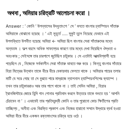
অথবা , অমিয়ার চরিত্রটি আলোচনা করো ।
Answer : ‘ কোনি ‘ উপন্যাসের উদ্ধৃতাংশে ‘ সে ’ বলতে বাংলার চ্যাম্পিয়ন সাঁতারু
অমিয়াকে বোঝানো হয়েছে । ‘ এই মুহূর্তে ….. মুকুট তুলে নিয়েছে যেভাবে এই
উপলব্ধিতে উপনীত হয়েছে অমিয়া ← অমিয়া ছিল বাংলার সেরা সাঁতারুদের মধ্যে
অন্যতম । অল্প বয়সে অধিক সাফল্যের কারণে তার মধ্যে দেখা দিয়েছিল ঔদ্ধতা ও
অহংকার ; সেইসঙ্গে তার চারপাশে জুটেছিল চাটুকার । সে এতটাই আত্মবিশ্বাসী হয়ে
পড়েছিল যে , নিজেকে সর্বকালীন সেরা সাঁতারু ভাবতে শুরু করে । কিন্তু বাংলার সাঁতারে
হিয়া মিত্রের উত্থান তাকে ধীরে ধীরে বেকায়দায় ফেলতে থাকে । অমিয়ার পায়ের তলার
মাটি যে সরে গেছে তা সে বুঝতে পারে মাদ্রাজে ন্যাশনাল চ্যাম্পিয়নশিপের ক্যাম্পে ।
তখন তার চাটুকাররাও আর তার পাশে থাকে না । তাই সেদিন অমিয়া , হিয়ার
ট্রানজিস্টারে জোরে হিন্দি গান শোনার প্রতিবাদ করলে উত্তরে তাকে শুনতে হয় ‘ আপনি
চেঁচাবেন না ‘ । এভাবেই তার প্রতিদ্বন্দ্বী কোনি ও তার পুরোনো কোচ ক্ষিতীশের প্রতি
তাচ্ছিল্য , অনীহা এবং বিরক্তি প্রকাশ এবং নিজের হারানো সম্মান উদ্ধারে ব্যর্থ হওয়া
অমিয়া ধীরে ধীরে একজন রক্তমাংসের চরিত্র হয়ে ওঠে ।