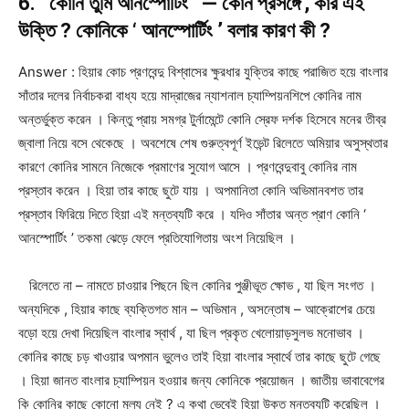
6. ‘ কোনি তুমি আনস্পোটিং ‘ — কোন প্রসঙ্গে , কার এই
উক্তি ? কোনিকে ‘ আনস্পোর্টিং ’ বলার কারণ কী ?
Answer : হিয়ার কোচ প্রণবেন্দু বিশ্বাসের ক্ষুরধার যুক্তির কাছে পরাজিত হয়ে বাংলার
সাঁতার দলের নির্বাচকরা বাধ্য হয়ে মাদ্রাজের ন্যাশনাল চ্যাম্পিয়নশিপে কোনির নাম
অন্তর্ভুক্ত করেন । কিন্তু প্রায় সমগ্র টুর্নামেন্টে কোনি স্রেফ দর্শক হিসেবে মনের তীব্র
জ্বালা নিয়ে বসে থেকেছে । অবশেষে শেষ গুরুত্বপূর্ণ ইভেন্ট রিলেতে অমিয়ার অসুস্থতার
কারণে কোনির সামনে নিজেকে প্রমাণের সুযোগ আসে । প্রণবেন্দুবাবু কোনির নাম
প্রস্তাব করেন । হিয়া তার কাছে ছুটে যায় । অপমানিতা কোনি অভিমানবশত তার
প্রস্তাব ফিরিয়ে দিতে হিয়া এই মন্তব্যটি করে । যদিও সাঁতার অন্ত প্রাণ কোনি ‘
আনস্পোর্টিং ’ তকমা ঝেড়ে ফেলে প্রতিযোগিতায় অংশ নিয়েছিল ।
রিলেতে না – নামতে চাওয়ার পিছনে ছিল কোনির পুঞ্জীভূত ক্ষোভ , যা ছিল সংগত ।
অন্যদিকে , হিয়ার কাছে ব্যক্তিগত মান – অভিমান , অসন্তোষ – আক্রোশের চেয়ে
বড়ো হয়ে দেখা দিয়েছিল বাংলার স্বার্থ , যা ছিল প্রকৃত খেলোয়াড়সুলভ মনোভাব ।
কোনির কাছে চড় খাওয়ার অপমান ভুলেও তাই হিয়া বাংলার স্বার্থে তার কাছে ছুটে গেছে
। হিয়া জানত বাংলার চ্যাম্পিয়ন হওয়ার জন্য কোনিকে প্রয়োজন । জাতীয় ভাবাবেগের
কি কোনির কাছে কোনো মূল্য নেই ? এ কথা ভেবেই হিয়া উক্ত মন্তব্যটি করেছিল ।