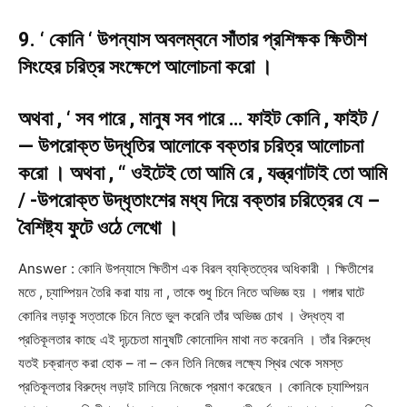
9. ‘ কোনি ‘ উপন্যাস অবলম্বনে সাঁতার প্রশিক্ষক ক্ষিতীশ
সিংহের চরিত্র সংক্ষেপে আলোচনা করো ।
অথবা , ‘ সব পারে , মানুষ সব পারে … ফাইট কোনি , ফাইট /
— উপরোক্ত উদ্ধৃতির আলোকে বক্তার চরিত্র আলোচনা
করো । অথবা , “ ওইটেই তো আমি রে , যন্ত্রণাটাই তো আমি
/ -উপরোক্ত উদ্ধৃতাংশের মধ্য দিয়ে বক্তার চরিত্রের যে –
বৈশিষ্ট্য ফুটে ওঠে লেখো ।
Answer : কোনি উপন্যাসে ক্ষিতীশ এক বিরল ব্যক্তিত্বের অধিকারী । ক্ষিতীশের
মতে , চ্যাম্পিয়ন তৈরি করা যায় না , তাকে শুধু চিনে নিতে অভিজ্ঞ হয় । গঙ্গার ঘাটে
কোনির লড়াকু সত্তাকে চিনে নিতে ভুল করেনি তাঁর অভিজ্ঞ চোখ । ঔদ্ধত্য বা
প্রতিকূলতার কাছে এই দৃঢ়চেতা মানুষটি কোনোদিন মাথা নত করেননি । তাঁর বিরুদ্ধে
যতই চক্রান্ত করা হোক – না – কেন তিনি নিজের লক্ষ্যে স্থির থেকে সমস্ত
প্রতিকূলতার বিরুদ্ধে লড়াই চালিয়ে নিজেকে প্রমাণ করেছেন । কোনিকে চ্যাম্পিয়ন