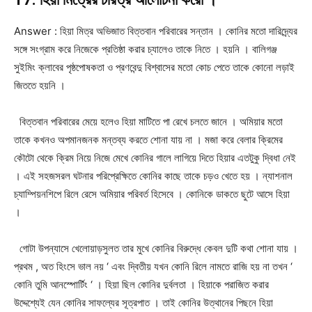
Answer : হিয়া মিত্র অভিজাত বিত্তবান পরিবারের সন্তান । কোনির মতো দারিদ্র্যের
সঙ্গে সংগ্রাম করে নিজেকে প্রতিষ্ঠা করার চ্যালেও তাকে নিতে । হয়নি । বালিগঞ্জ
সুইমিং ক্লাবের পৃষ্ঠপোষকতা ও প্রণবেন্দু বিশ্বাসের মতো কোচ পেতে তাকে কোনো লড়াই
জিততে হয়নি ।
বিত্তবান পরিবারের মেয়ে হলেও হিয়া মাটিতে পা রেখে চলতে জানে । অমিয়ার মতো
তাকে কখনও অপমানজনক মন্তব্য করতে শোনা যায় না । মজা করে বেলার ক্রিমের
কৌটো থেকে ক্রিম নিয়ে নিজে মেখে কোনির গালে লাগিয়ে দিতে হিয়ার এতটুকু দ্বিধা নেই
। এই সহজসরল ঘটনার পরিপ্রেক্ষিতে কোনির কাছে তাকে চড়ও খেতে হয় । ন্যাশনাল
চ্যাম্পিয়নশিপে রিলে রেসে অমিয়ার পরিবর্ত হিসেবে । কোনিকে ডাকতে ছুটে আসে হিয়া
।
গোটা উপন্যাসে খেলোয়াড়সুলত তার মুখে কোনির বিরুদ্ধে কেবল দুটি কথা শোনা যায় ।
প্রথম , অত হিংসে ভাল নয় ‘ এবং দ্বিতীয় যখন কোনি রিলে নামতে রাজি হয় না তখন ‘
কোনি তুমি আনস্পোর্টিং ‘ । হিয়া ছিল কোনির দুর্বলতা । হিয়াকে পরাজিত করার
উদ্দেশ্যেই যেন কোনির সাফল্যের সূত্রপাত । তাই কোনির উত্থানের পিছনে হিয়া