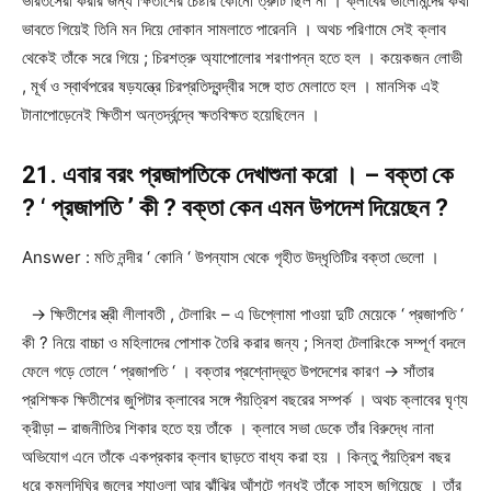
ভারতসেরা করার জন্য ক্ষিতীশের চেষ্টার কোনো ত্রুটি ছিল না । ক্লাবের ভালোমন্দের কথা
ভাবতে গিয়েই তিনি মন দিয়ে দোকান সামলাতে পারেননি । অথচ পরিণামে সেই ক্লাব
থেকেই তাঁকে সরে গিয়ে ; চিরশত্রু অ্যাপোলোর শরণাপন্ন হতে হল । কয়েকজন লোভী
, মূর্খ ও স্বার্থপরের ষড়যন্ত্রে চিরপ্রতিদ্বন্দ্বীর সঙ্গে হাত মেলাতে হল । মানসিক এই
টানাপোড়েনেই ক্ষিতীশ অন্তর্দ্বন্দ্বে ক্ষতবিক্ষত হয়েছিলেন ।
21. এবার বরং প্রজাপতিকে দেখাশুনা করো । – বক্তা কে
? ‘ প্রজাপতি ’ কী ? বক্তা কেন এমন উপদেশ দিয়েছেন ?
Answer : মতি নন্দীর ‘ কোনি ‘ উপন্যাস থেকে গৃহীত উদ্ধৃতিটির বক্তা ভেলো ।
→ ক্ষিতীশের স্ত্রী লীলাবতী , টেলারিং – এ ডিপ্লোমা পাওয়া দুটি মেয়েকে ‘ প্রজাপতি ‘
কী ? নিয়ে বাচ্চা ও মহিলাদের পোশাক তৈরি করার জন্য ; সিনহা টেলারিংকে সম্পূর্ণ বদলে
ফেলে গড়ে তোলে ‘ প্রজাপতি ‘ । বক্তার প্রশ্নোদ্ভূত উপদেশের কারণ → সাঁতার
প্রশিক্ষক ক্ষিতীশের জুপিটার ক্লাবের সঙ্গে পঁয়ত্রিশ বছরের সম্পর্ক । অথচ ক্লাবের ঘৃণ্য
ক্রীড়া – রাজনীতির শিকার হতে হয় তাঁকে । ক্লাবে সভা ডেকে তাঁর বিরুদ্ধে নানা
অভিযোগ এনে তাঁকে একপ্রকার ক্লাব ছাড়তে বাধ্য করা হয় । কিন্তু পঁয়ত্রিশ বছর
ধরে কমলদিঘির জলের শ্যাওলা আর ঝাঁঝির আঁশটে গন্ধই তাঁকে সাহস জুগিয়েছে । তাঁর