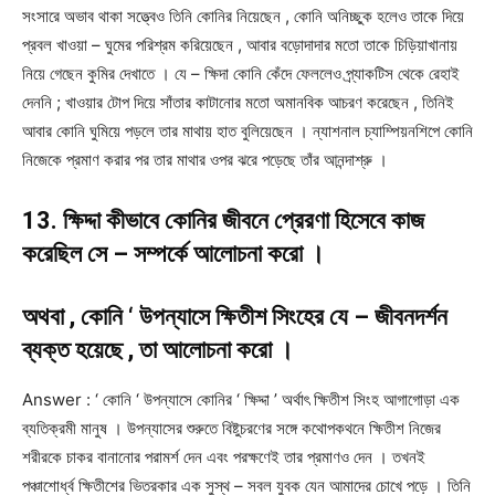
সংসারে অভাব থাকা সত্ত্বেও তিনি কোনির নিয়েছেন , কোনি অনিচ্ছুক হলেও তাকে দিয়ে
প্রবল খাওয়া – ঘুমের পরিশ্রম করিয়েছেন , আবার বড়োদাদার মতো তাকে চিড়িয়াখানায়
নিয়ে গেছেন কুমির দেখাতে । যে – ক্ষিদা কোনি কেঁদে ফেললেও প্র্যাকটিস থেকে রেহাই
দেননি ; খাওয়ার টোপ দিয়ে সাঁতার কাটানোর মতো অমানবিক আচরণ করেছেন , তিনিই
আবার কোনি ঘুমিয়ে পড়লে তার মাথায় হাত বুলিয়েছেন । ন্যাশনাল চ্যাম্পিয়নশিপে কোনি
নিজেকে প্রমাণ করার পর তার মাথার ওপর ঝরে পড়েছে তাঁর আনন্দাশ্রু ।
13. ক্ষিদ্দা কীভাবে কোনির জীবনে প্রেরণা হিসেবে কাজ
করেছিল সে – সম্পর্কে আলোচনা করো ।
অথবা , কোনি ‘ উপন্যাসে ক্ষিতীশ সিংহের যে – জীবনদর্শন
ব্যক্ত হয়েছে , তা আলোচনা করো ।
Answer : ‘ কোনি ‘ উপন্যাসে কোনির ‘ ক্ষিদ্দা ’ অর্থাৎ ক্ষিতীশ সিংহ আগাগোড়া এক
ব্যতিক্রমী মানুষ । উপন্যাসের শুরুতে বিষ্টুচরণের সঙ্গে কথোপকথনে ক্ষিতীশ নিজের
শরীরকে চাকর বানানোর পরামর্শ দেন এবং পরক্ষণেই তার প্রমাণও দেন । তখনই
পঞ্চাশোর্ধ্ব ক্ষিতীশের ভিতরকার এক সুস্থ – সবল যুবক যেন আমাদের চোখে পড়ে । তিনি