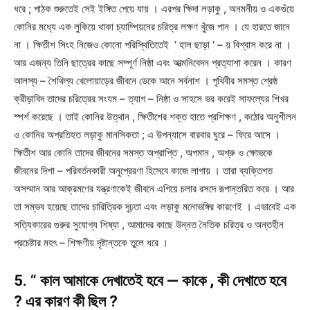
ধরে ; পাঠক শুরুতেই সেই ইঙ্গিত পেয়ে যায় । এরপর ক্ষিদা লড়াকু , অনমনীয় ও একগুঁয়ে
কোনির মধ্যে এক লুকিয়ে থাকা চ্যাম্পিয়নের চরিত্র লক্ষণ খুঁজে পান । যে হারতে জানে
না । ক্ষিতীশ সিংহ নিজেও কোনো পরিস্থিতিতেই ‘ হাল ছাড়া ‘ – য় বিশ্বাস করে না ।
আর এজন্য তিনি ছাত্রের কাছে সম্পূর্ণ নিষ্ঠা এবং আত্মনিবেদন প্রত্যাশা করেন । কারণ
আলস্য – শৈথিল্য খেলোয়াড়ের জীবনে ডেকে আনে সর্বনাশ । পৃথিবীর সমস্ত শ্রেষ্ঠ
ক্রীড়াবিদ তাদের চরিত্রের সংযম – ত্যাগ – নিষ্ঠা ও সাহসে ভর করেই সাফল্যের শিখর
স্পর্শ করেছে । তাই কোনির উত্থান , ক্ষিতীশের শক্ত হাতে প্রশিক্ষণ , কঠোর অনুশীলন
ও কোনির অপ্রতিহত লড়াকু মানসিকতা ; এ উপন্যাসে বারবার ঘুরে – ফিরে আসে ।
ক্ষিতীশ আর কোনি তাদের জীবনের সমস্ত অপ্রাপ্তি , অপমান , অশ্রু ও ক্ষোভকে
জীবনের দিশা – পরিবর্তনকারী অনুপ্রেরণা হিসেবে কাজে লাগায় । তারা ব্যক্তিগত
অসম্মান আর আক্রমণের যন্ত্রণাকেই জীবনে এগিয়ে চলার রসদে রূপান্তরিত করে । আর
তা সম্ভব হয়েছে তাদের চারিত্রিক দৃঢ়তা এবং লড়াকু মনোভঙ্গির কারণেই । এভাবেই এক
সত্যিকারের গুরুর সুযোগ্য শিষ্যা , আমাদের কাছে উন্নত নৈতিক চরিত্র ও অন্তহীন
প্রচেষ্টার মহৎ – শিক্ষণীয় দৃষ্টান্তকে তুলে ধরে ।
5. “ কাল আমাকে দেখাতেই হবে — কাকে , কী দেখাতে হবে
? এর কারণ কী ছিল ?