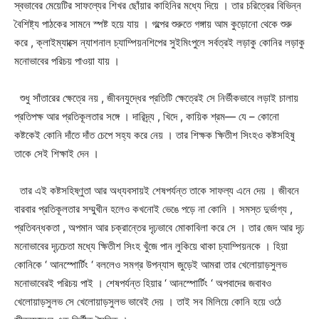
স্বভাবের মেয়েটির সাফল্যের শিখর ছোঁয়ার কাহিনির মধ্যে দিয়ে । তার চরিত্রের বিভিন্ন
বৈশিষ্ট্য পাঠকের সামনে স্পষ্ট হয়ে যায় । গল্পের শুরুতে গঙ্গায় আম কুড়োনো থেকে শুরু
করে , ক্লাইম্যাক্সে ন্যাশনাল চ্যাম্পিয়নশিপের সুইমিংপুলে সর্বত্রই লড়াকু কোনির লড়াকু
মনোভাবের পরিচয় পাওয়া যায় ।
শুধু সাঁতারের ক্ষেত্রে নয় , জীবনযুদ্ধের প্রতিটি ক্ষেত্রেই সে নির্ভীকভাবে লড়াই চালায়
প্রতিপক্ষ আর প্রতিকূলতার সঙ্গে । দারিদ্র্য , খিদে , কায়িক শ্রম— যে – কোনো
কষ্টকেই কোনি দাঁতে দাঁত চেপে সহ্য করে নেয় । তার শিক্ষক ক্ষিতীশ সিংহও কষ্টসহিষু
তাকে সেই শিক্ষাই দেন ।
তার এই কষ্টসহিষ্ণুতা আর অধ্যবসায়ই শেষপর্যন্ত তাকে সাফল্য এনে দেয় । জীবনে
বারবার প্রতিকূলতার সম্মুখীন হলেও কখনোই ভেঙে পড়ে না কোনি । সমস্ত দুর্ভাগ্য ,
প্রতিবন্ধকতা , অপমান আর চক্রান্তের দৃঢ়ভাবে মোকাবিলা করে সে । তার জেদ আর দৃঢ়
মনোভাবের দৃঢ়চেতা মধ্যে ক্ষিতীশ সিংহ খুঁজে পান লুকিয়ে থাকা চ্যাম্পিয়নকে । হিয়া
কোনিকে ‘ আনস্পোর্টিং ‘ বললেও সমগ্র উপন্যাস জুড়েই আমরা তার খেলোয়াড়সুলভ
মনোভাবেরই পরিচয় পাই । শেষপর্যন্ত হিয়ার ‘ আনস্পোর্টিং ‘ অপবাদের জবাবও
খেলোয়াড়সুলভ সে খেলোয়াড়সুলভ ভাবেই দেয় । তাই সব মিলিয়ে কোনি হয়ে ওঠে