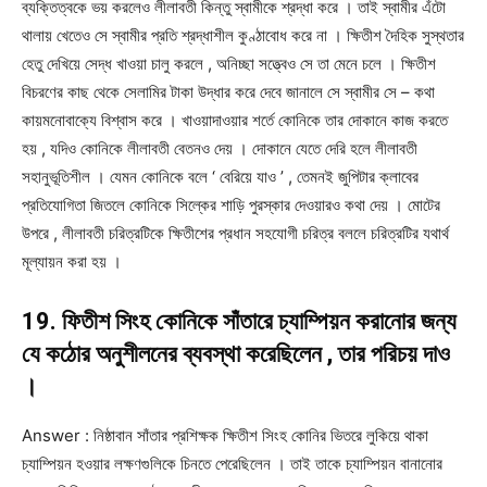
ব্যক্তিত্বকে ভয় করলেও লীলাবতী কিন্তু স্বামীকে শ্রদ্ধা করে । তাই স্বামীর এঁটো
থালায় খেতেও সে স্বামীর প্রতি শ্রদ্ধাশীল কুণ্ঠাবোধ করে না । ক্ষিতীশ দৈহিক সুস্থতার
হেতু দেখিয়ে সেদ্ধ খাওয়া চালু করলে , অনিচ্ছা সত্ত্বেও সে তা মেনে চলে । ক্ষিতীশ
বিচরণের কাছ থেকে সেলামির টাকা উদ্ধার করে দেবে জানালে সে স্বামীর সে – কথা
কায়মনোবাক্যে বিশ্বাস করে । খাওয়াদাওয়ার শর্তে কোনিকে তার দোকানে কাজ করতে
হয় , যদিও কোনিকে লীলাবতী বেতনও দেয় । দোকানে যেতে দেরি হলে লীলাবতী
সহানুভূতিশীল । যেমন কোনিকে বলে ‘ বেরিয়ে যাও ’ , তেমনই জুপিটার ক্লাবের
প্রতিযোগিতা জিতলে কোনিকে সিল্কের শাড়ি পুরস্কার দেওয়ারও কথা দেয় । মোটের
উপরে , লীলাবতী চরিত্রটিকে ক্ষিতীশের প্রধান সহযোগী চরিত্র বললে চরিত্রটির যথার্থ
মূল্যায়ন করা হয় ।
19. ফিতীশ সিংহ কোনিকে সাঁতারে চ্যাম্পিয়ন করানোর জন্য
যে কঠোর অনুশীলনের ব্যবস্থা করেছিলেন , তার পরিচয় দাও
।
Answer : নিষ্ঠাবান সাঁতার প্রশিক্ষক ক্ষিতীশ সিংহ কোনির ভিতরে লুকিয়ে থাকা
চ্যাম্পিয়ন হওয়ার লক্ষণগুলিকে চিনতে পেরেছিলেন । তাই তাকে চ্যাম্পিয়ন বানানোর