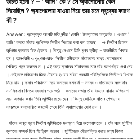
উচিত হলো ? – ‘ আমি ‘ কে ? সে অ্যাপোলোয় কেন
গিয়েছিল ? অ্যাপোলোয় যাওয়া নিয়ে তার মনে দ্বন্দ্বের কারণ
কী ?
Answer : প্রশ্নোদৃত অংশটি মতি নন্দীর ‘ কোনি ‘ উপন্যাসের অন্তর্গত । এখানে ‘
আমি ’ বলতে সাঁতার প্রশিক্ষক ক্ষিতীশ সিংহের কথা বলা হয়েছে । → ক্ষিতীশ ছিলেন
জুপিটার ক্লাবের চিফ ট্রেনার । কিন্তু সেখানে তিনি ঘৃণ্য ক্রীড়া – রাজনীতির শিকার
হন । আদর্শবাদী ও শৃঙ্খলাপরায়ণ ক্ষিতীশ উদীয়মান সাঁতারুদের মধ্যে কোনোরকম
শৈথিল্য পছন্দ করতেন না । এই জন্য ক্লাবের সাঁতারুদের সঙ্গে তাঁর মতপার্থক্য দেখা দেয়
। সেইসঙ্গে হরিচরণের চিহ্ন ট্রেনার হওয়ার মরিয়া প্রচেষ্টা পরিস্থিতিকে ক্ষিতীশের বিপক্ষে
নিয়ে যায় । ক্লাব পরিচালনা নিয়ে ক্লাবের কর্মকর্তা – সদস্য ও সাঁতারুদের সঙ্গে তাঁর
মানসিকতার বিস্তর ব্যবধান গড়ে ওঠে । ক্লাবের সভায় তাঁর বিরুদ্ধে নানান অভিযোগ
এনে অপমান করায় তিনি জুপিটার ছেড়ে দেন । কিন্তু কোনিকে সাঁতার শেখানোর
সংকল্পকে বাস্তবায়িত করতেই শেষে তিনি অ্যাপোলোয় যোগ দেন ।
সাঁতার অন্ত প্রাণ ক্ষিতীশ জুপিটারকে মনপ্রাণ দিয়ে ভালোবাসতেন । তাঁর সঙ্গে জুপিটার
ক্লাবের সম্পর্ক ছিল পঁয়ত্রিশ বছরের । জুপিটারকে গৌরবান্বিত করার জন্য কিংবা