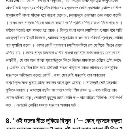
Answer : ‘ কোনি ‘ উপন্যাস অনুসারে , হিয়া মিত্রের কোচ প্রণবেন্দু উদ্ধৃতাংশের
তাৎপর্য তথা বক্তব্যের পরিস্ফুষ্টন বিশ্বাসের হস্তক্ষেপে কোনি ন্যাশনাল চ্যাম্পিয়নশিপে
মাদ্রাজগামী বাংলা সাঁতারু দলে জায়গা পেলেও , চক্রান্তের বেড়াজাল ভেদ করতে পারেনি
। দলের সঙ্গে মাদ্রাজ গিয়েও অজানা কারণে কোনি প্রতিযোগিতায় অংশ নিতে পারে না ।
দর্শকের মতোই বসে থাকতে হয় তাকে । কিন্তু বাংলা দলের চ্যাম্পিয়ন হওয়ার পথে অতি
গুরুত্বপূর্ণ শেষ ইভেন্ট রিলেতে , অমিয়ার অসুস্থতার কারণে তার পরিবর্তে প্রণবেন্দু কোনির
নাম সুপারিশ করেন । এরপর কোনি ন্যাশনাল চ্যাম্পিয়নশিপে রমা যোশিকে পিছনে ফেলে
এগিয়ে যায় । জলের মধ্যে তিরবেগে এগিয়ে যাওয়া কোনিকে তখন মনে হয় যেন কোনো
অশরীরী , যে তার পড়ে পাওয়া সুযোগটুকুকে নিংড়ে নিজের সাফল্যকে ছোঁয়ার চেষ্টা করছে
। এতদিন ধরে তিল তিল করে অতিকষ্টে সঞ্চিত শক্তিকে কাজে লাগিয়ে যে অমানুষিক
যন্ত্রণাকে অতিক্রম করেছে কোনি , কখন যেন সেই যন্ত্রণাই তার অন্তরের
অপ্রাপ্তিগুলিকে ঘুচিয়ে তাকে সকলের আগে তুলে এনেছে । সাফল্যই সেই যন্ত্রণার
মুক্তির স্বরূপ । অবশেষে বহুদিন পর মায়ের দর্শনে শিশু যেমন দু – হাত বাড়িয়ে তার
কোলে ঝাঁপিয়ে পড়ে , সেভাবেই বুভুক্ষুর মতো কোনি দু – হাত বাড়িয়ে ফিনিশিং বোর্ড স্পর্শ
করে । এভাবেই কোনির সমস্ত যন্ত্রণার অবসান ঘটে ।
8. ‘ ওই জলের নীচে লুকিয়ে ছিলুম ।’— কোন্ প্রসঙ্গে বক্তা