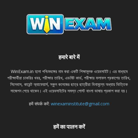
हमारे बारे में
WinExam.in হলাে পশ্চিমবঙ্গের নাম করা একটি শিক্ষামূলক ওয়েবসাইট। এর মাধ্যমে
পরীক্ষার্থীরা চাকরির খবর, পরীক্ষার তারিখ, এডমিট কার্ড, পরীক্ষার ফলাফল প্রকাশের তারিখ,
সিলেবাস, কারেন্ট অ্যাফেয়ার্স, স্কুল কলেজের ছাত্র ছাত্রীরা বিনামূল্যে অধ্যায় ভিত্তিক
সাজেশন পেয়ে থাকেন। এই ওয়েবসাইটের সমস্ত পােস্ট বাংলা ভাষায় প্রকাশ করা হয়।
हमें संपर्क करें:
winexaminstitute@gmail.com
हमें का पालन करें