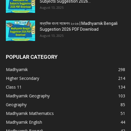
Subjects Suggestion 2026...
August 13, 2025
মাধ্যমিক বাংলা সাজেশন ২০২৬ | Madhyamik Bengali
Suggestion 2026 PDF Download
August 13, 2025
POPULAR CATEGORY
Madhyamik
298
Higher Secondary
214
Class 11
134
Madhyamik Geography
103
Geography
85
Madhyamik Mathematics
51
Madhyamik English
44
Madhyamik Bengali
42