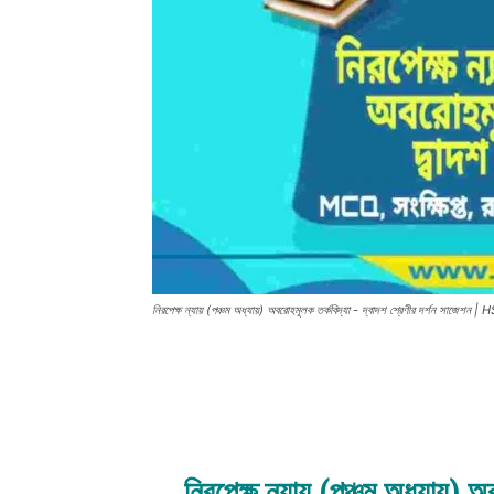
নিরপেক্ষ ন্যায় (পঞ্চম অধ্যায়) অবরোহমূলক তর্কবিদ্যা - দ্বাদশ শ্রেণীর দর্শ
নিরপেক্ষ ন্যায় (পঞ্চম অধ্যায়) অ