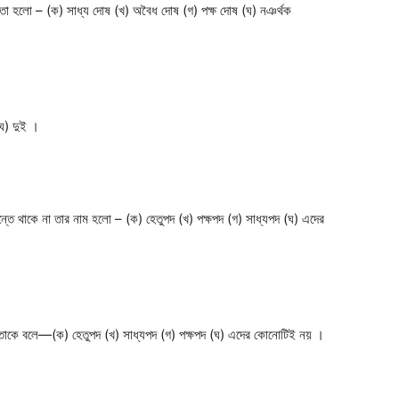
ঘটে তা হলো – (ক) সাধ্য দোষ (খ) অবৈধ দোষ (গ) পক্ষ দোষ (ঘ) নঞর্থক
 (ঘ) দুই ।
্ধান্তে থাকে না তার নাম হলো – (ক) হেতুপদ (খ) পক্ষপদ (গ) সাধ্যপদ (ঘ) এদের
ে বসে তাকে বলে—(ক) হেতুপদ (খ) সাধ্যপদ (গ) পক্ষপদ (ঘ) এদের কোনোটিই নয় ।