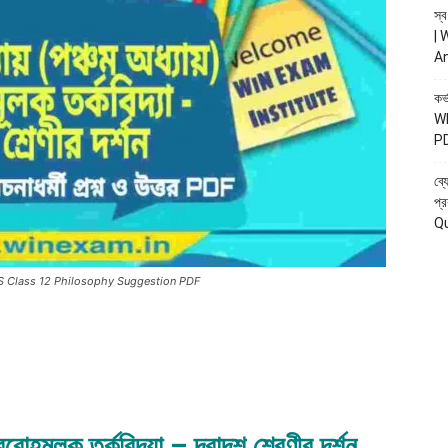
স্ব
| 
A
কর্
WB
P
ব্য
প্
Q
ন সাজেশন | HS Class 12 Philosophy Suggestion PDF
বরোহমূলক তর্কবিদ্যা – দ্বাদশ শ্রেণীর দর্শন