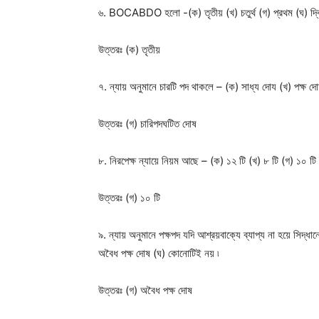
৬. BOCABDO হলো -(ক) তৃতীয় (খ) চতুর্থ (গ) প্রথম (ঘ) দ্বিতী
উত্তরঃ
(ক) তৃতীয়
৭. ন্যায় অনুমানে চারটি পদ থাকলে – (ক) সাধ্য দোয (খ) পক্ষ
উত্তরঃ
(গ) চারিপদঘটিত দোষ
৮. নিরপেক্ষ ন্যায়ে নিয়ম আছে – (ক) ১২ টি (খ) ৮ টি (গ) ১০ টি
উত্তরঃ
(গ) ১০ টি
৯. ন্যায় অনুমানে পক্ষপদ যদি আশ্রয়বাক্যে ব্যাপ্য না হয়ে সিদ্
অবৈধ পক্ষ দোষ (ঘ) কোনোটিই নয় ৷
উত্তরঃ
(গ) অবৈধ পক্ষ দোষ