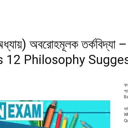
 অধ্যায়) অবরোহমূলক তর্কবিদ্যা – 
ss 12 Philosophy Sugge
শব
প্
B
ধ্ব
WB
Q