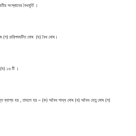
য় সংস্থানের বৈধমূর্তি ।
 দোষ (গ) চারিপদঘটিত দোষ (ঘ) বৈধ দোষ।
 (ঘ) ১৬ টি ।
ধান্তে ব্যাপ্য হয় , তাহলে হয় – (ক) অবৈধ সাধ্য দোষ (খ) অবৈধ হেতু দোষ (গ)