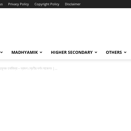
us
Privacy Policy
Copyright Policy
Disclaimer
MADHYAMIK
HIGHER SECONDARY
OTHERS
োহমূলক তর্কবিদ্যা – দ্বাদশ শ্রেণীর দর্শন সাজেশন |...