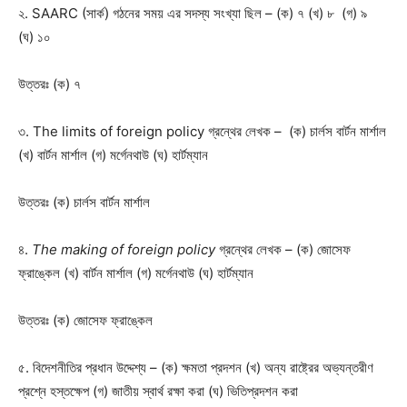
২. SAARC (সার্ক) গঠনের সময় এর সদস্য সংখ্যা ছিল – (ক) ৭ (খ) ৮ (গ) ৯
(ঘ) ১০
উত্তরঃ
(ক) ৭
৩. The limits of foreign policy গ্রন্থের লেখক – (ক) চার্লস বার্টন মার্শাল
(খ) বার্টন মার্শাল (গ) মর্গেনথাউ (ঘ) হার্টম্যান
উত্তরঃ
(ক) চার্লস বার্টন মার্শাল
৪.
The making of foreign policy
গ্রন্থের লেখক – (ক) জোসেফ
ফ্রাঙ্কেল (খ) বার্টন মার্শাল (গ) মর্গেনথাউ (ঘ) হার্টম্যান
উত্তরঃ
(ক) জোসেফ ফ্রাঙ্কেল
৫. বিদেশনীতির প্রধান উদ্দেশ্য – (ক) ক্ষমতা প্রদশন (খ) অন্য রাষ্ট্রের অভ্যন্তরীণ
প্রশ্নে হস্তক্ষেপ (গ) জাতীয় স্বার্থ রক্ষা করা (ঘ) ভিতিপ্রদশন করা