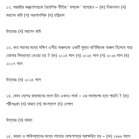
১২. পররাষ্ট্র মন্ত্রণালয়কে বৈদেশিক নীতির ‘ মস্তক ‘ বলেছেন – (ক) নিকলসন (খ)
মরগেন থাউ (গ) অরগানস্কি (ঘ) চাইল্ডস
উত্তরঃ
(খ) মরগেন থাউ
১৩. কত সালের মধ্যে দক্ষিণ এশীয় অঞ্চলকে একটি মুক্ত বাণিজ্যিক অঞ্চল হিসেবে গড়ে
তোলার সিদ্ধান্ত নেওয়া হয় ? (ক) ২০১৪ সাল (খ) ২০২৫ সাল (গ) ২০২৬ সাল (ঘ)
২০২৭ সাল
উত্তরঃ
(খ) ২০২৫ সাল
১৪. কোন দেশের বাধাদানের ফলে চিন এখনও সার্ক – এর সদস্যপদ হতে পায়নি ? (ক)
শ্রীলঙ্কা (খ) ভারত (গ) বাংলাদেশ (ঘ) নেপাল
উত্তরঃ
(খ) ভারত
১৫. ভারত ও পাকিস্তানের মধ্যে লাহোর ঘোষণাপত্র স্বাক্ষরিত হয় – (ক) ১৯৯৯ সালে