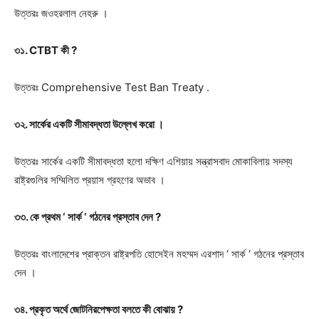
উত্তরঃ
জওহরলাল নেহরু ।
৩১. CTBT কী ?
উত্তরঃ
Comprehensive Test Ban Treaty .
৩২. সার্কের একটি সীমাবদ্ধতা উল্লেখ করো ।
উত্তরঃ
সার্কের একটি সীমাবদ্ধতা হলো দক্ষিণ এশিয়ায় সন্ত্রাসবাদ মোকাবিলায় সদস্য
রাষ্ট্রগুলির সম্মিলিত প্রয়াস গ্রহণের অভাব ।
৩৩. কে প্রথম ‘ সার্ক ‘ গঠনের প্রস্তাব দেন ?
উত্তরঃ
বাংলাদেশের প্রাক্তন রাষ্ট্রপতি হোসেইন মহম্মদ এরশাদ ‘ সার্ক ‘ গঠনের প্রস্তাব
দেন ।
৩৪. প্রকৃত অর্থে জোটনিরপেক্ষতা বলতে কী বোঝায় ?