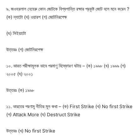
৯. জওহরলাল নেহেরু কোন জোটকে বিশ্বশান্তি রক্ষার প্রকৃষ্ট জোট বলে মনে করেন ?
(ক) ন্যাটো (খ) ওয়ারশ (গ) জোটনিরপেক্ষ
(ঘ) সিইয়াটো
উত্তরঃ
(গ) জোটনিরপেক্ষ
১০. ভারত পরীক্ষামূলক ভাবে পরমাণু বিস্ফোরণ ঘটায় – (ক) ১৯৯৮ (খ) ১৯৯৯ (গ)
২০০৫ (ঘ) ২০০১
উত্তরঃ
(ক) ১৯৯৮
১১. ভারতের পরণামু নীতির মূল কথা – (ক) First Strike (খ) No first Strike
(গ) Attack More (ঘ) Destruct Strike
উত্তরঃ
(খ) No first Strike