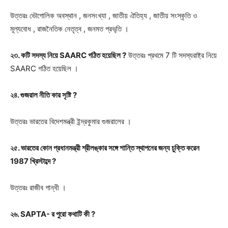
উত্তরঃ
ভৌগোলিক অবস্থান , জনসংখ্যা , জাতীয় ঐতিহ্য , জাতীয় সংস্কৃতি ও
মূল্যবোধ , রাজনৈতিক নেতৃত্ব , জনমত প্রভৃতি ।
২৩. কটি সদস্য নিয়ে SAARC গঠিত হয়েছিল ?
উত্তরঃ
প্রথমে 7 টি সদস্যরাষ্ট্র নিয়ে
SAARC গঠিত হয়েছিল ।
২৪. গুজরাল নীতি কার সৃষ্টি ?
উত্তরঃ
ভারতের বিদেশমন্ত্রী ইন্দ্রকুমার গুজরালের ।
২৫. ভারতের কোন প্রধানমন্ত্রী শ্রীলঙ্কার সঙ্গে শান্তি স্থাপনের জন্য চুক্তি করেন
1987 খ্রিস্টাব্দে ?
উত্তরঃ রাজীব গান্ধী ।
২৬. SAPTA- র পুরো কথাটি কী ?