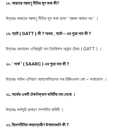
১৮. ভারতের পরমাণু নীতির মূল কথা কী?
উত্তরঃ
ভারতের পরমাণু নীতির মূল কথা হলো ‘ প্ৰথম আঘাত নয় ’ ।
১৯. গ্যাট ( GATT ) কী ? অথবা , গ্যাট – এর পুরো নাম কী ?
উত্তরঃ
জেনারেল এগ্রিমেন্ট অন ট্যারিফস অ্যান্ড ট্রেড ( GATT ) ।
২০. ‘ সার্ক ‘ ( SAARC ) এর পুরো নাম কী ?
উত্তরঃ
সাউথ এশিয়ান অ্যাসোসিয়েশন ফর রিজিওনাল কো – অপারেশন ।
২১. সার্কের একটি টেকনিক্যাল কমিটির নাম লেখো ।
উত্তরঃ
কর্মসূচি রূপায়ণ সম্পর্কিত কমিটি ।
২২. বিদেশনীতির অভ্যন্তরীণ উপাদানগুলি কী ?