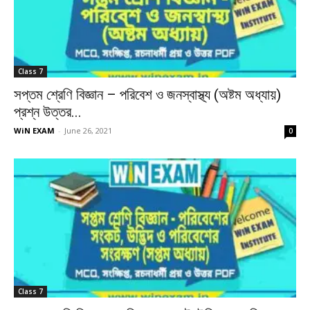
Class 7
সপ্তম শ্রেণি বিজ্ঞান – পরিবেশ ও জনস্বাস্থ্য (অষ্টম অধ্যায়)
প্রশ্ন উত্তর...
WiN EXAM
-
June 26, 2021
0
Class 7