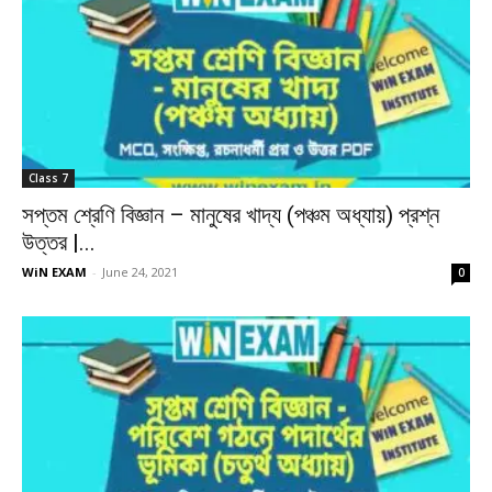
Class 7
সপ্তম শ্রেণি বিজ্ঞান – মানুষের খাদ্য (পঞ্চম অধ্যায়) প্রশ্ন
উত্তর |...
WiN EXAM
-
June 24, 2021
0