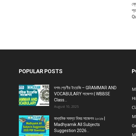
ব্য
প্
Q
POPULAR POSTS
P
দশম শ্রেণীর ইংরেজি – GRAMMAR AND
M
VOCABULARY সাজেশন | WBBSE
H
Class...
August 10, 2025
Cl
M
মাধ্যমিক সমস্ত বিষয় সাজেশন ২০২৬ |
Madhyamik All Subjects
G
Suggestion 2026...
M