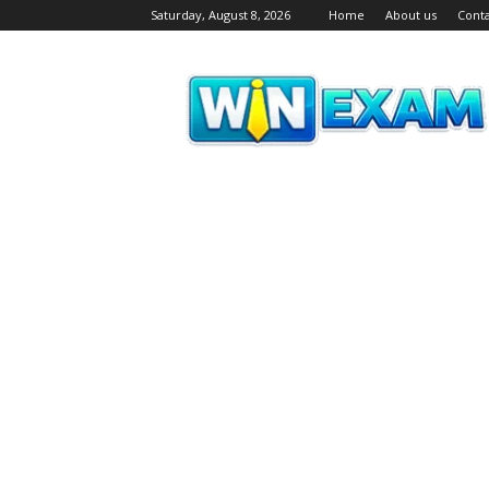
Saturday, August 8, 2026
Home
About us
Conta
WiN
EXAM