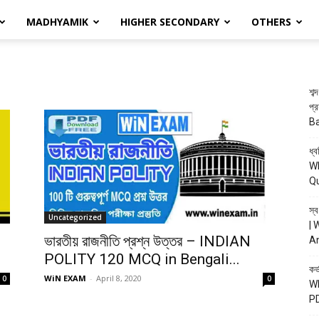
MADHYAMIK
HIGHER SECONDARY
OTHERS
শব
প্
B
ধ্ব
WB
Q
স্ব
Uncategorized
| 
ভারতীয় রাজনীতি প্রশ্ন উত্তর – INDIAN
A
POLITY 120 MCQ in Bengali...
কর্
WiN EXAM
-
April 8, 2020
0
0
WB
P