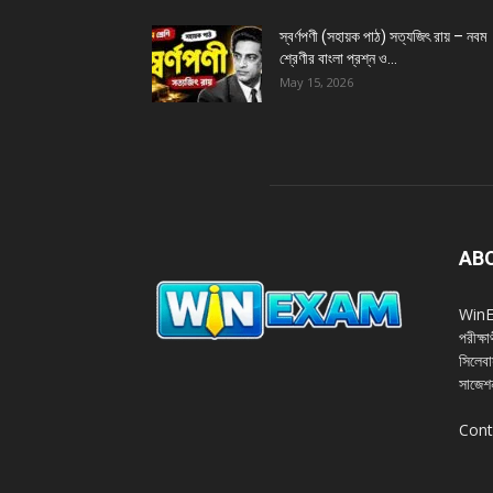
স্বর্ণপণী (সহায়ক পাঠ) সত্যজিৎ রায় – নবম
শ্রেণীর বাংলা প্রশ্ন ও...
May 15, 2026
AB
WinExa
পরীক্ষ
সিলেবা
সাজেশন
Cont