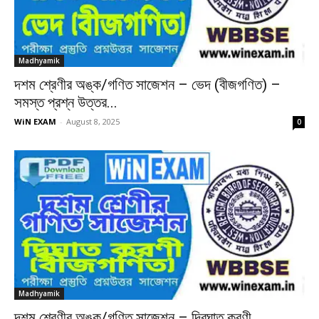
Madhyamik
দশম শ্রেণীর অঙ্ক/গণিত সাজেশন – ভেদ (বীজগণিত) –
সমস্ত প্রশ্ন উত্তর...
WiN EXAM
-
August 8, 2025
0
Madhyamik
দশম শ্রেণীর অঙ্ক/গণিত সাজেশন – দ্বিঘাত করণী