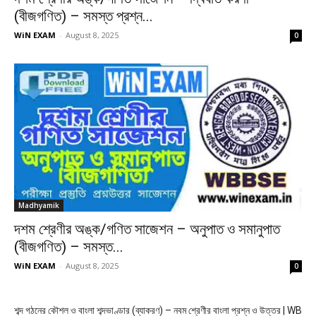
(বীজগণিত) – সমস্ত প্রশ্ন...
WiN EXAM
-
August 8, 2025
0
Madhyamik
দশম শ্রেণীর অঙ্ক/গণিত সাজেশন – অনুপাত ও সমানুপাত
(বীজগণিত) – সমস্ত...
WiN EXAM
-
August 8, 2025
0
শব্দ গঠনের কৌশল ও বাংলা শব্দভাণ্ডার (ব্যাকরণ) – নবম শ্রেণীর বাংলা প্রশ্ন ও উত্তর | WB